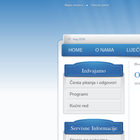
Mapa stranice
Olovski portal
07. Aug 2026
HOME
O NAMA
LIJEČ
Ho
Izdvajamo
O
Česta pitanja i odgovori
Wri
Programi
Kućni red
Servisne
Informacije