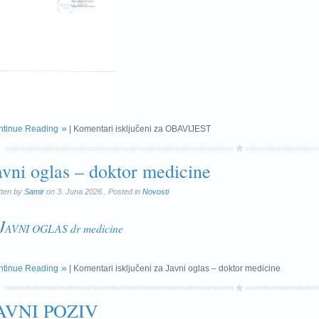
ntinue Reading
|
Komentari isključeni
za OBAVIJEST
avni oglas – doktor medicine
tten by
Samir
on 3. Juna 2026.. Posted in
Novosti
J
AVNI OGLAS dr medicine
ntinue Reading
|
Komentari isključeni
za Javni oglas – doktor medicine
AVNI POZIV