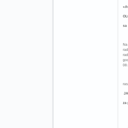
«A
OL
sa 
Na 
rad
rad
god
08.
ras
JA
za 