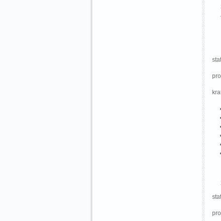
sta
pro
kra
sta
pro