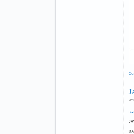
Co
J
Wri
jav
JA
BA