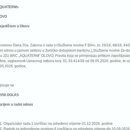
QUATERM»
OVO
sjedištem u Olovu
osnovu člana 20a. Zakona o radu («Službene novine F BiH«, br. 26/16, 89/18, 44/2
ni odnos u javnom sektoru u Zeničko-dobojskom kantonu („Službene novine Ze-do ka
u JZU BRC „AQUATERM“ OLOVO, Pravila koja se primjenjuju prilikom zapošljavanj
ine, saglasnosti Upravnog odbora broj: 01-33-414/26 od 08.05.2026. godine, te od
05.2026. godine,
pisuje se
VNI OGLAS
prijem u radni odnos
Organizator rada-1 izvršilac na određeno vrijeme-31.12.2026. godine
Radnik za jednostavne poslove-6 izvršilaca na određeno vrijeme-do 10.09.2026