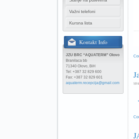
Stanje na putevima
Važni telefoni
Kursna lista
Kontakt
Info
JZU BRC “AQUATERM” Olovo
Co
Branilaca bb
71340 Olovo, BiH
J
Tel: +387 32 829 600
Fax: +387 32 829 601
aquaterm.recepcija@gmail.com
Wri
Co
J