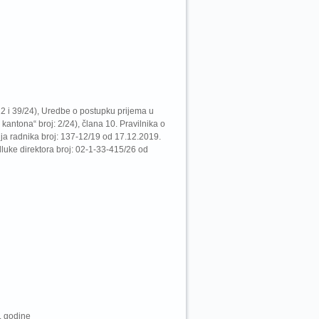
2 i 39/24), Uredbe o postupku prijema u
ntona“ broj: 2/24), člana 10. Pravilnika o
a radnika broj: 137-12/19 od 17.12.2019.
luke direktora broj: 02-1-33-415/26 od
. godine