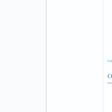
Co
O
Wri