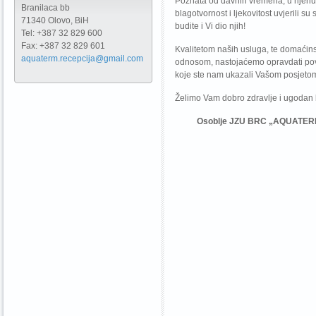
Poznata od davnih vremena, u njenu
Branilaca bb
blagotvornost i ljekovitost uvjerili su
71340 Olovo, BiH
budite i Vi dio njih!
Tel: +387 32 829 600
Fax: +387 32 829 601
Kvalitetom naših usluga, te domaćin
aquaterm.recepcija@gmail.com
odnosom, nastojaćemo opravdati po
koje ste nam ukazali Vašom posjeto
Želimo Vam dobro zdravlje i ugodan
Osoblje JZU BRC „AQUATE