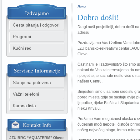
Home
Izdvajamo
Dobro došli!
Česta pitanja i odgovori
Dragi naši posjetitelji, dobro došli n
adresu!
Programi
Pozdravljamo Vas i želimo Vam dobr
Kućni red
JZU banjsko-rekreativni centar „A
Olovo.
Čast nam je i zadovoljstvo što smo us
Servisne
Informacije
nakani da Vas zainteresujemo da nas
i posjetite, te saznate nešto više o n
našem Centru.
Stanje na putevima
Smješteni smo u samom središtu gra
Važni telefoni
pored mjesta gdje se sastaju dvije p
ljepotice, rijeke Bioštica i Stupčanica
Kursna lista
rijeku Krivaju.
Pružamo Vam mogućnost ulaska u sv
Kontakt
Info
čudesnih moći ljepote i čistoće prirod
našeg najvećeg blaga, termo-minera
JZU BRC “AQUATERM” Olovo