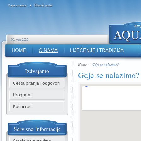
Mapa stranice
Olovski portal
06. Aug 2026
HOME
O NAMA
LIJEČENJE I TRADICIJA
Home
Gdje se nalazimo?
Izdvajamo
Gdje se nalazimo?
Česta pitanja i odgovori
Programi
Kućni red
Servisne
Informacije