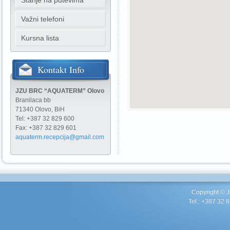
Stanje na putevima
Važni telefoni
Kursna lista
Kontakt
Info
JZU BRC “AQUATERM” Olovo
Branilaca bb
71340 Olovo, BiH
Tel: +387 32 829 600
Fax: +387 32 829 601
aquaterm.recepcija@gmail.com
Copyright ©
Tel.: +387 32 