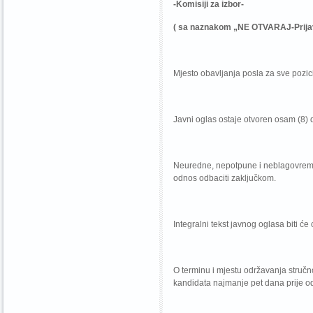
-Komisiji za izbor-
( sa naznakom „NE OTVARAJ-Prijav
Mjesto obavljanja posla za sve pozici
Javni oglas ostaje otvoren osam (8) 
Neuredne, nepotpune i neblagovremene
odnos odbaciti zaključkom.
Integralni tekst javnog oglasa biti ć
O terminu i mjestu održavanja stručno
kandidata najmanje pet dana prije od