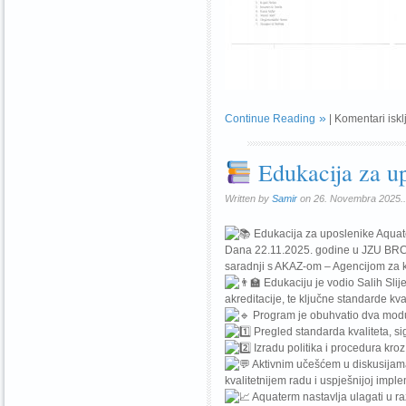
Continue Reading
|
Komentari iskl
Edukacija za u
Written by
Samir
on 26. Novembra 2025..
Edukacija za uposlenike Aqua
Dana 22.11.2025. godine u JZU BRC 
saradnji s AKAZ-om – Agencijom za kva
Edukaciju je vodio Salih Slije
akreditacije, te ključne standarde kva
Program je obuhvatio dva mod
Pregled standarda kvaliteta, s
Izradu politika i procedura kroz
Aktivnim učešćem u diskusijama 
kvalitetnijem radu i uspješnijoj imple
Aquaterm nastavlja ulagati u raz