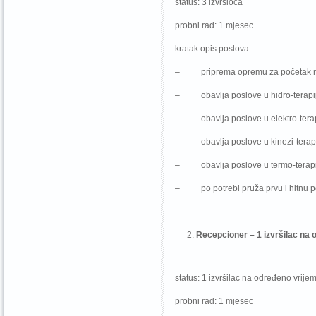
status: 3 izvršioca
probni rad: 1 mjesec
kratak opis poslova:
– priprema opremu za početak r
– obavlja poslove u hidro-terapiji
– obavlja poslove u elektro-terapij
– obavlja poslove u kinezi-terapij
– obavlja poslove u termo-terapiji
– po potrebi pruža prvu i hitnu pom
Recepcioner – 1 izvršilac na 
status: 1 izvršilac na određeno vrije
probni rad: 1 mjesec