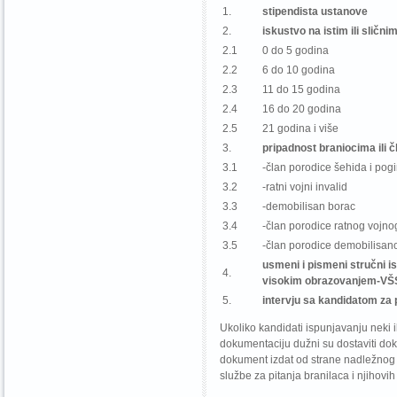
1.
stipendista ustanove
2.
iskustvo na istim ili sličn
2.1
0 do 5 godina
2.2
6 do 10 godina
2.3
11 do 15 godina
2.4
16 do 20 godina
2.5
21 godina i više
3.
pripadnost braniocima ili 
3.1
-član porodice šehida i pog
3.2
-ratni vojni invalid
3.3
-demobilisan borac
3.4
-član porodice ratnog vojno
3.5
-član porodice demobilisan
usmeni i pismeni stručni is
4.
visokim obrazovanjem-VŠS
5.
intervju sa kandidatom za
Ukoliko kandidati ispunjavanju neki 
dokumentaciju dužni su dostaviti dokaz
dokument izdat od strane nadležnog
službe za pitanja branilaca i njihovih 