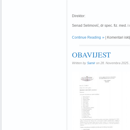
Direktor:
Senad Selimović, dr spec. fiz. med. i 
Continue Reading
|
Komentari iskl
OBAVIJEST
Written by
Samir
on 28. Novembra 2025..