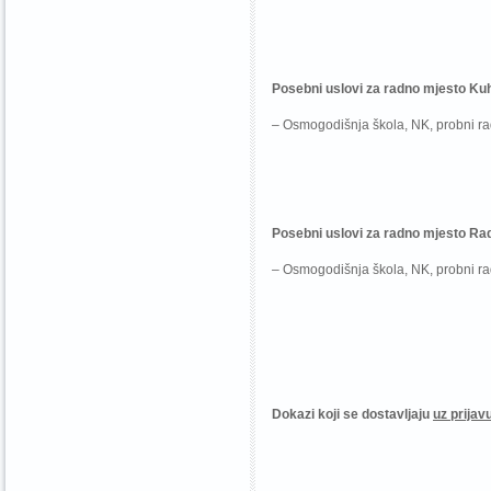
Posebni uslovi za radno mjesto K
– Osmogodišnja škola, NK, probni r
Posebni uslovi za radno mjesto
Rad
– Osmogodišnja škola, NK, probni r
Dokazi koji se dostavljaju
uz prijav