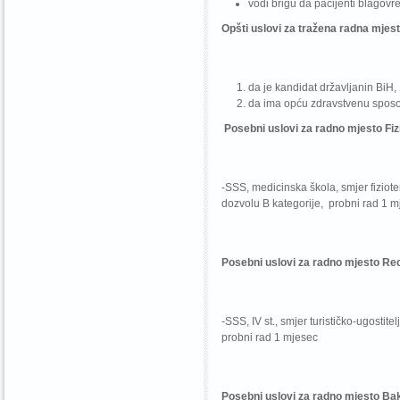
vodi brigu da pacijenti blagovre
O
pšti uslovi za tražena radna mjest
da je kandidat državljanin BiH,
da ima opću zdravstvenu sposo
Posebni uslovi za radno mjesto Fiz
-SSS, medicinska škola, smjer fiziote
dozvolu B kategorije, probni rad 1 
Posebni uslovi za radno mjesto Re
-SSS, IV st., smjer turističko-ugosti
probni rad 1 mjesec
Posebni uslovi za radno mjesto
Bak