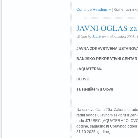
Continue Reading
|
Komentari iskl
JAVNI OGLAS za p
Written by
Samir
on 4. Novembra 2025.. 
JAVNA ZDRAVSTVENA USTANOV
BANJSKO-REKREATIVNI CENTAR
«AQUATERM»
OLOVO
sa sjedištem u Olovu
Na osnovu člana 20a. Zakona o radu 
radni odnos u javnom sektoru u Zeni
radu JZU BRC „AQUATERM“ OLOVO, Pra
godine, saglasnosti Upravnog odbora
31.10.2025. godine,