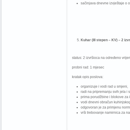
sačinjava dnevne izvještaje o 
Kuhar (III stepen – KV) – 2 iz
status: 2 izvršioca na određeno vrij
probni rad: 1 mjesec
kratak opis poslova:
organizuje i vodi rad u smjeni,
radi na pripremanju svih jela i s
prima porudžbine i blokove za i
vodi dnevni obračun kuhinjsko
odgovoran je za primjenu norma
vrši trebovanje namirnica za nar