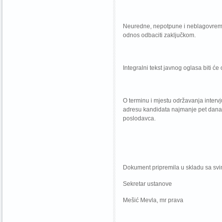
Neuredne, nepotpune i neblagovremene
odnos odbaciti zaključkom.
Integralni tekst javnog oglasa biti ć
O terminu i mjestu održavanja intervju
adresu kandidata najmanje pet dana pr
poslodavca.
Dokument pripremila u skladu sa svi
Sekretar ustanove
Mešić Mevla, mr prava