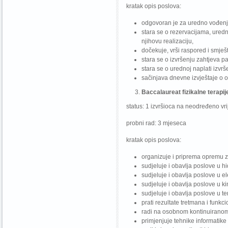
kratak opis poslova:
odgovoran je za uredno vođenj
stara se o rezervacijama, uredn
njihovu realizaciju,
dočekuje, vrši raspored i smješt
stara se o izvršenju zahtjeva pac
stara se o urednoj naplati izvrš
sačinjava dnevne izvještaje o 
Baccalaureat fizikalne terapij
status: 1 izvršioca na neodređeno vr
probni rad: 3 mjeseca
kratak opis poslova:
organizuje i priprema opremu z
sudjeluje i obavlja poslove u hi
sudjeluje i obavlja poslove u el
sudjeluje i obavlja poslove u ki
sudjeluje i obavlja poslove u te
prati rezultate tretmana i funkc
radi na osobnom kontinuiranom
primjenjuje tehnike informatike i