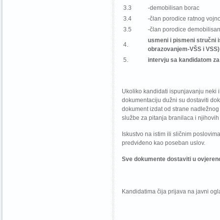
3.3
-demobilisan borac
3.4
-član porodice ratnog vojn
3.5
-član porodice demobilisa
usmeni i pismeni stručni i
4.
obrazovanjem-VŠS i VSS)
5.
intervju sa kandidatom z
Ukoliko kandidati ispunjavanju neki 
dokumentaciju dužni su dostaviti dokaz
dokument izdat od strane nadležnog
službe za pitanja branilaca i njihovih 
Iskustvo na istim ili sličnim poslov
predviđeno kao poseban uslov.
Sve dokumente dostaviti u ovjerenoj 
Kandidatima čija prijava na javni og