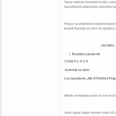
Samo izabrani kandidat će biti u oba
sposobnosti odgovaraju uslovima rad
Prijave sa potrebnom dokumentacijom
koverti Komisiji za izbor na sljedeću
JZU BRC „AQUAT
Branilaca grada bb
71340 O L O V O
-Komisiji za izbor-
( sa naznakom „NE OTVARAJ-Prijav
Mjesto obavljanja posla za sve pozici
Javni oglas ostaje otvoren osam (8) 