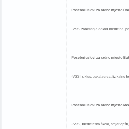
Posebni uslovi za radno mjesto
Dok
-VSS, zanimanje doktor medicine, pol
Posebni uslovi za radno mjesto
Bak
-VSS I ciklus, bakalaureat fizikalne t
Posebni uslovi za radno mjesto Med
-SSS , medicinska škola, smjer opšti