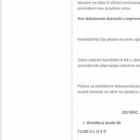
Iskustvo na istim ili sličnim poslov
predviđeno kao poseban uslov.
Sve dokumente dostaviti u ovjerenoj 
Kandidatima čija prijava na javni og
Samo izabrani kandidat će biti u oba
sposobnosti odgovaraju uslovima rad
Prijave sa potrebnom dokumentacijom
koverti Komisiji za izbor na sljedeću
JZU BRC „AQUAT
Branilaca grada bb
71340 O L O V O