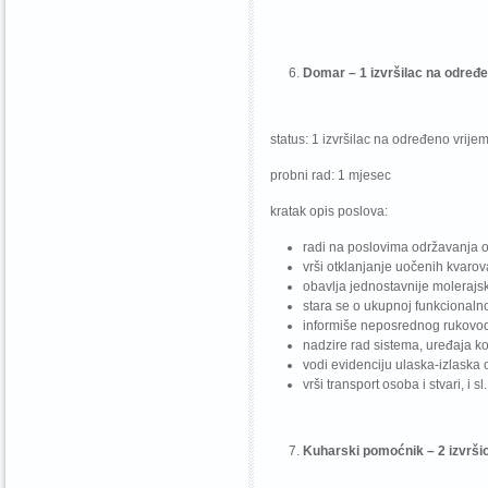
Domar – 1 izvršilac na određe
status: 1 izvršilac na određeno vrije
probni rad: 1 mjesec
kratak opis poslova:
radi na poslovima održavanja ob
vrši otklanjanje uočenih kvarov
obavlja jednostavnije molerajsk
stara se o ukupnoj funkcionaln
informiše neposrednog rukovod
nadzire rad sistema, uređaja ko
vodi evidenciju ulaska-izlaska 
vrši transport osoba i stvari, i sl.
Kuharski pomoćnik – 2 izvrši