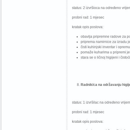
status: 2 izvršioca na određeno vrij
probni rad: 1 mjesec
kratak opis poslova:
obavlja pripremne radove za po
priprema namirnice za izradu j
čisti kuhinjski inventar i opremu
pomaže kuharima u pripremi je
stara se o ličnoj higijeni i čistoći
Radnik/ca na održavanju higij
status: 1 izvršilac na određeno vrije
probni rad: 1 mjesec
kratak opis poslova: