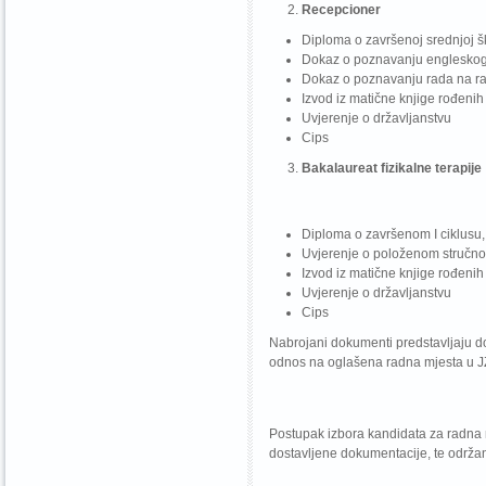
Recepcioner
Diploma o završenoj srednjoj ško
Dokaz o poznavanju engleskog
Dokaz o poznavanju rada na r
Izvod iz matične knjige rođenih
Uvjerenje o državljanstvu
Cips
Bakalaureat fizikalne terapije
Diploma o završenom I ciklusu, s
Uvjerenje o položenom stručno
Izvod iz matične knjige rođenih
Uvjerenje o državljanstvu
Cips
Nabrojani dokumenti predstavljaju do
odnos na oglašena radna mjesta 
Postupak izbora kandidata za radna m
dostavljene dokumentacije, te održ