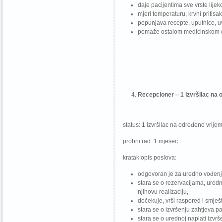
daje pacijentima sve vrste lijeko
mjeri temperaturu, krvni pritisa
popunjava recepte, uputnice, uvj
pomaže ostalom medicinskom oso
Recepcioner – 1 izvršilac na 
status: 1 izvršilac na određeno vrije
probni rad: 1 mjesec
kratak opis poslova:
odgovoran je za uredno vođenj
stara se o rezervacijama, uredn
njihovu realizaciju,
dočekuje, vrši raspored i smješt
stara se o izvršenju zahtjeva pac
stara se o urednoj naplati izvrš