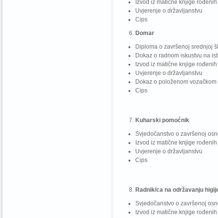
Izvod iz matične knjige rođenih
Uvjerenje o državljanstvu
Cips
Domar
Diploma o završenoj srednjoj šk
Dokaz o radnom iskustvu na isti
Izvod iz matične knjige rođenih
Uvjerenje o državljanstvu
Dokaz o položenom vozačkom is
Cips
Kuharski pomoćnik
Svjedočanstvo o završenoj osn
Izvod iz matične knjige rođenih
Uvjerenje o državljanstvu
Cips
Radnik/ca na održavanju higij
Svjedočanstvo o završenoj osn
Izvod iz matične knjige rođenih