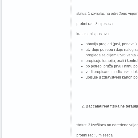
status: 1 izvršilac na određeno vrije
probni rad: 3 mjeseca
kratak opis poslova:
obavlja pregled (prvi, ponovni)
utvrđuje potrebu i daje nalog za
pregleda sa ciljem utvrđivanja 
propisuje terapiju, prati i kontro
po potrebi pruža prvu i hitnu p
vodi propisanu medicinsku dokum
upisuje u zdravstveni karton poda
Baccalaureat fizikalne terapij
status: 3 izvršioca na određeno vrij
probni rad: 3 mjeseca