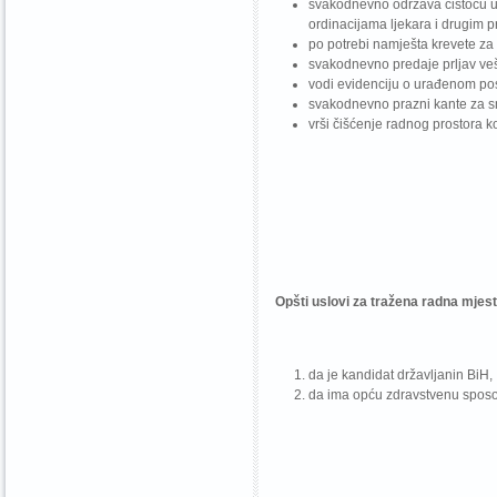
svakodnevno održava čistoću u 
ordinacijama ljekara i drugim p
po potrebi namješta krevete za 
svakodnevno predaje prljav veš 
vodi evidenciju o urađenom pos
svakodnevno prazni kante za s
vrši čišćenje radnog prostora ko
Opšti uslovi za tražena radna mjest
da je kandidat državljanin BiH,
da ima opću zdravstvenu sposo