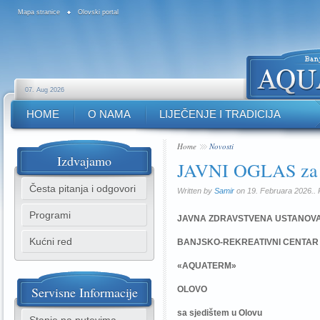
Mapa stranice
Olovski portal
07. Aug 2026
HOME
O NAMA
LIJEČENJE I TRADICIJA
Home
Novosti
Izdvajamo
JAVNI OGLAS za p
Česta pitanja i odgovori
Written by
Samir
on 19. Februara 2026.. 
Programi
JAVNA ZDRAVSTVENA USTANOV
Kućni red
BANJSKO-REKREATIVNI CENTAR
«AQUATERM»
Servisne
Informacije
OLOVO
sa sjedištem u Olovu