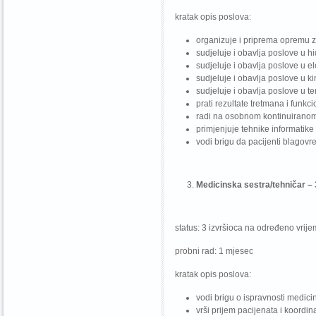
kratak opis poslova:
organizuje i priprema opremu z
sudjeluje i obavlja poslove u hi
sudjeluje i obavlja poslove u el
sudjeluje i obavlja poslove u ki
sudjeluje i obavlja poslove u te
prati rezultate tretmana i funkc
radi na osobnom kontinuiranom
primjenjuje tehnike informatike i
vodi brigu da pacijenti blagovre
Medicinska sestra/tehničar – 
status: 3 izvršioca na određeno vrij
probni rad: 1 mjesec
kratak opis poslova:
vodi brigu o ispravnosti medic
vrši prijem pacijenata i koordin