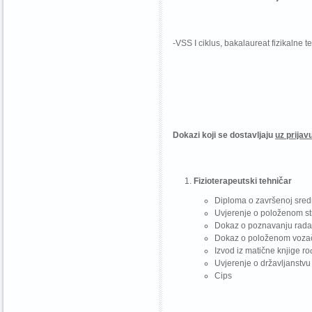
-VSS I ciklus, bakalaureat fizikalne t
Dokazi koji se dostavljaju
uz prijav
Fizioterapeutski tehničar
Diploma o završenoj srednj
Uvjerenje o položenom st
Dokaz o poznavanju rada
Dokaz o položenom vozačk
Izvod iz matične knjige r
Uvjerenje o državljanstvu
Cips