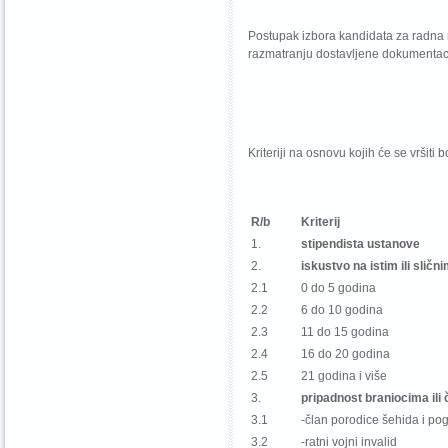
Postupak izbora kandidata za radna 
razmatranju dostavljene dokumentaci
Kriteriji na osnovu kojih će se vršiti
R/b
Kriterij
1.
stipendista ustanove
2.
iskustvo na istim ili slič
2.1
0 do 5 godina
2.2
6 do 10 godina
2.3
11 do 15 godina
2.4
16 do 20 godina
2.5
21 godina i više
3.
pripadnost braniocima ili
3.1
-član porodice šehida i po
3.2
-ratni vojni invalid