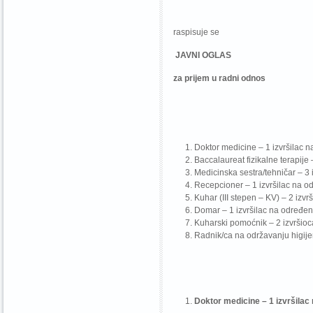
raspisuje se
JAVNI OGLAS
za prijem u radni odnos
Doktor medicine – 1 izvršilac 
Baccalaureat fizikalne terapije
Medicinska sestra/tehničar – 3
Recepcioner – 1 izvršilac na o
Kuhar (III stepen – KV) – 2 izv
Domar – 1 izvršilac na određen
Kuharski pomoćnik – 2 izvršioc
Radnik/ca na održavanju higije
Doktor medicine – 1 izvršilac