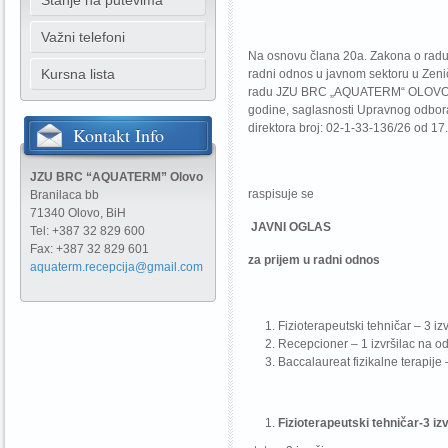
Stanje na putevima
Važni telefoni
Na osnovu člana 20a. Zakona o radu 
Kursna lista
radni odnos u javnom sektoru u Zeni
radu JZU BRC „AQUATERM“ OLOVO, Pra
godine, saglasnosti Upravnog odbora
direktora broj: 02-1-33-136/26 od 17
Kontakt
Info
JZU BRC “AQUATERM” Olovo
raspisuje se
Branilaca bb
71340 Olovo, BiH
JAVNI OGLAS
Tel: +387 32 829 600
Fax: +387 32 829 601
za prijem u radni odnos
aquaterm.recepcija@gmail.com
Fizioterapeutski tehničar – 3 i
Recepcioner – 1 izvršilac na o
Baccalaureat fizikalne terapije
Fizioterapeutski tehničar-
3 iz