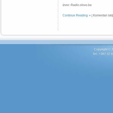
Izvor: Radio.olovo.ba
Continue Reading
|
Komentari iskl
Copyright ©
Tel.: +387 32 