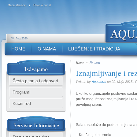
Mapa stranice
Olovski portal
08. Aug 2026
HOME
O NAMA
LIJEČENJE I TRADICIJA
Home
Novosti
Izdvajamo
Iznajmljivanje i re
Česta pitanja i odgovori
Written by
Aquaterm
on 22. Maja 2015.. 
Programi
Ukoliko organizujete poslovne sast
pruža mogućnost iznajmljivanja i re
Kućni red
povoljnoj cijeni.
Servisne
Informacije
Sala raspolaže do pedeset mjesta,a
– Korištenje interneta