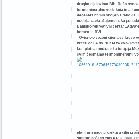
drugim dijelovima BiH. Naša osnovna
termomineralne vode koja ima speci
degenerartivnih oboljenja tako da i 
osoblja zaokružujemo našu ponudu u
Banjsko rekreativni centar „Aqvate
boraca te RVI .
–
Ovisno o sezoni cijena se kreće o
kreću od 64 do 70 KM za dvokrevetn
kompletna medicinska terapija.Možd
svim česmama termomineralnu vodu k
planiraniranog projekta u cilju pro
sigurno doći do cilja a to je bolja i