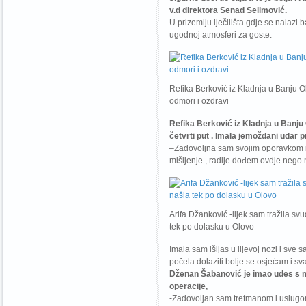
v.d direktora Senad Selimović.
U prizemlju lječilišta gdje se nalaz
ugodnoj atmosferi za goste.
Refika Berković iz Kladnja u Banju O
odmori i ozdravi
Refika Berković iz Kladnja u Banju 
četvrti put . Imala jemoždani udar pr
–Zadovoljna sam svojim oporavkom i
mišljenje , radije dođem ovdje nego
Arifa Džanković -lijek sam tražila sv
tek po dolasku u Olovo
Imala sam išijas u lijevoj nozi i sve
počela dolaziti bolje se osjećam i sv
Dženan Šabanović je imao udes s m
operacije,
-Zadovoljan sam tretmanom i uslugo