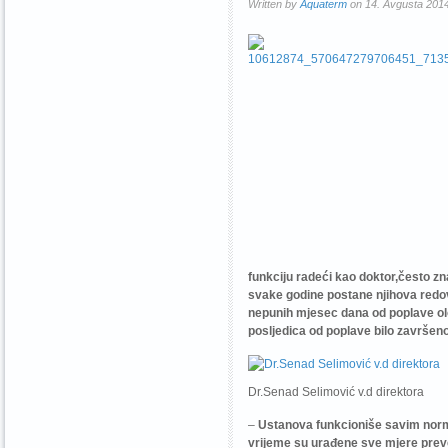
Written by
Aquaterm
on 14. Avgusta 2014
funkciju radeći kao doktor,često zna
svake godine postane njihova redov
nepunih mjesec dana od poplave olov
posljedica od poplave bilo završen
Dr.Senad Selimović v.d direktora
–
Ustanova funkcioniše savim norma
vrijeme su urađene sve mjere preve