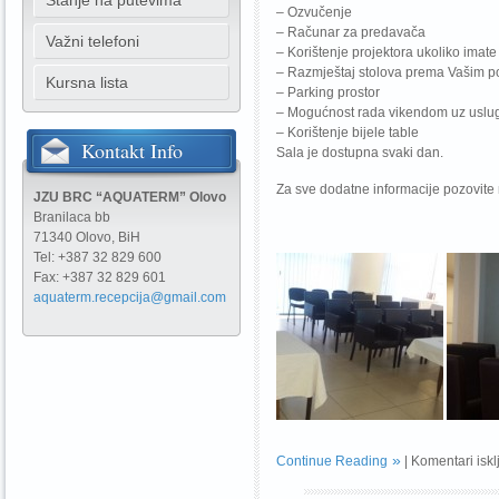
Stanje na putevima
– Ozvučenje
– Računar za predavača
Važni telefoni
– Korištenje projektora ukoliko imate
– Razmještaj stolova prema Vašim 
Kursna lista
– Parking prostor
– Mogućnost rada vikendom uz uslu
– Korištenje bijele table
Kontakt
Info
Sala je dostupna svaki dan.
Za sve dodatne informacije pozovite 
JZU BRC “AQUATERM” Olovo
Branilaca bb
71340 Olovo, BiH
Tel: +387 32 829 600
Fax: +387 32 829 601
aquaterm.recepcija@gmail.com
Continue Reading
|
Komentari iskl