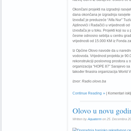
Okončani projekti na izgradnji rasvje
dana okončana je izgradnja rasvjete 
Izvođač je preduzeće “Alfa Nur” Tuzla
Ajdinovići i Radačići u vrijednosti o
izvođača je u toku. Projekti koji su
česme odnosno sebilja u centru grada
vrijednosti od 15.000 KM iz Fonda
Iz Općine Olovo navode da u naredn
vodovoda. Vrijednost projekta je 90.
rekonstrukciji poslovnog prostora u s
organizacija “HOPE 87″ Sarajevo sa
također finasira organizacija World Vi
Izvor: Radio.olovo.ba
Continue Reading
|
Komentari iskl
Olovo u novu godi
Written by
Aquaterm
on 25. Decembra 20