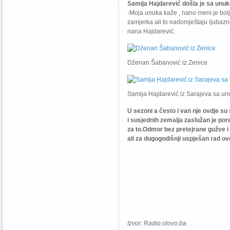
Samija Hajdarević došla je sa unuk
-Moja unuka kaže , nano meni je bolje
zamjerka ali to nadomještaju ljubazni
nana Hajdarević.
Dženan Šabanović iz Zenice
Samija Hajdarević iz Sarajeva sa u
U sezoni a često i van nje ovdje su 
i susjednih zemalja zaslužan je pore
za to.Odmor bez pretejrane gužve i 
ali za dugogodišnji uspješan rad o
Izvor: Radio.olovo.ba