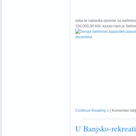
soba te nabavka opreme za wellness 
150.000,00 KM.-kazao nam je Selimo
Continue Reading
|
Komentari iskl
U Banjsko-rekreat