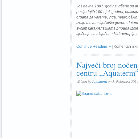
Još davne 1887. godine vršene su an
posljednjih 100-njak godina, odlikuju
organa za varenje, vida, neuroloških 
iznije u ovom liječilištu govore da
svojim karakteristikama pripada iz
liječenje su uključene Hidroterapija,
Continue Reading
|
Komentari iskl
Najveći broj noće
centru „Aquaterm
Written by
Aquaterm
on 3. Februara 2014