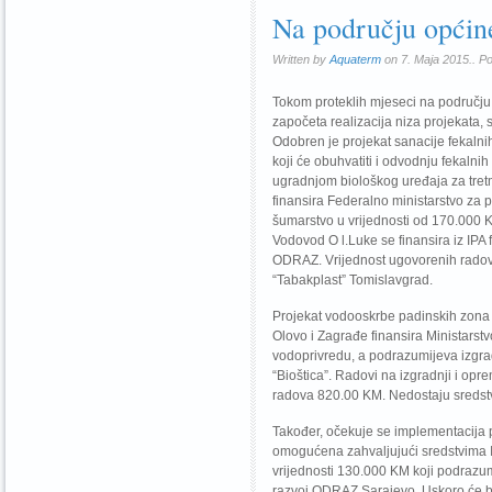
Na području općine
Written by
Aquaterm
on 7. Maja 2015.. P
Tokom proteklih mjeseci na području 
započeta realizacija niza projekata,
Odobren je projekat sanacije fekalnih
koji će obuhvatiti i odvodnju fekalni
ugradnjom biološkog uređaja za tret
finansira Federalno ministarstvo za p
šumarstvo u vrijednosti od 170.000 K
Vodovod O l.Luke se finansira iz IP
ODRAZ. Vrijednost ugovorenih radov
“Tabakplast” Tomislavgrad.
Projekat vodooskrbe padinskih zona
Olovo i Zagrađe finansira Ministarstv
vodoprivredu, a podrazumijeva izgrad
“Bioštica”. Radovi na izgradnji i opr
radova 820.00 KM. Nedostaju sredstv
Također, očekuje se implementacija p
omogućena zahvaljujući sredstvima I
vrijednosti 130.000 KM koji podrazum
razvoj ODRAZ Sarajevo. Uskoro će bi