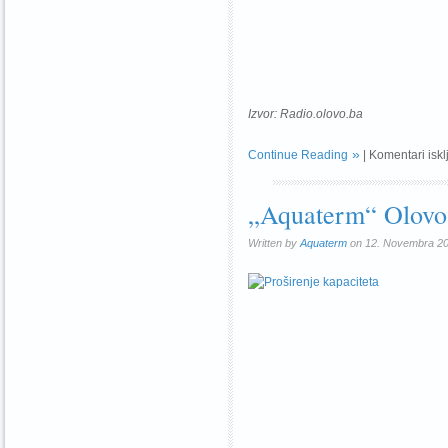
Izvor: Radio.olovo.ba
Continue Reading
|
Komentari iskl
„Aquaterm“ Olovo, 
Written by
Aquaterm
on 12. Novembra 20